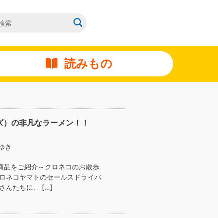
読みもの
ンズ）の非凡なラーメン！！
ゆき
商品をご紹介～クロネコのお散歩
クロネコヤマトのセールスドライバ
んたちに、 […]