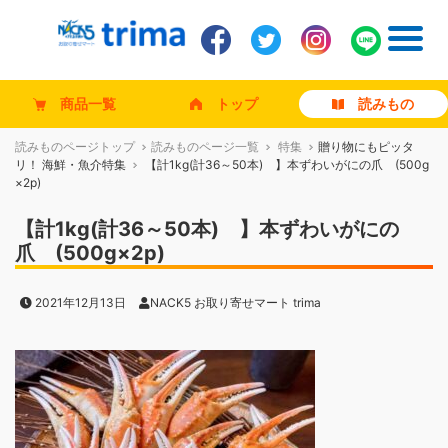
商品一覧
トップ
読みもの
読みものページトップ
読みものページ一覧
特集
贈り物にもピッタ
リ！ 海鮮・魚介特集
【計1kg(計36～50本) 】本ずわいがにの爪 (500g
×2p)
【計1kg(計36～50本) 】本ずわいがにの
爪 (500g×2p)
2021年12月13日
NACK5 お取り寄せマート trima