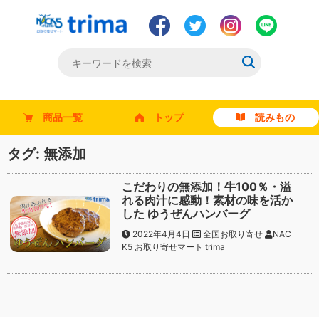
商品一覧
トップ
読みもの
タグ:
無添加
こだわりの無添加！牛100％・溢
れる肉汁に感動！素材の味を活か
した ゆうぜんハンバーグ
2022年4月4日
全国お取り寄せ
NAC
K5 お取り寄せマート trima