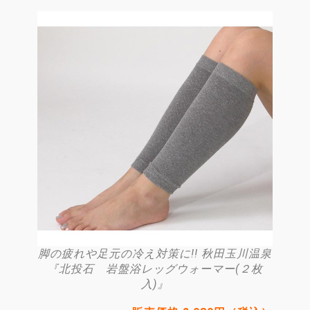
脚の疲れや足元の冷え対策に!! 秋田玉川温泉
『北投石 岩盤浴レッグウォーマー(２枚
入)』