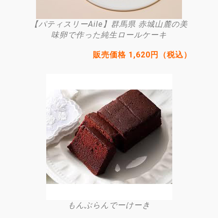
【パティスリーAile】群馬県 赤城山麓の美
味卵で作った純生ロールケーキ
販売価格 1,620円（税込）
もんぶらんでーけーき