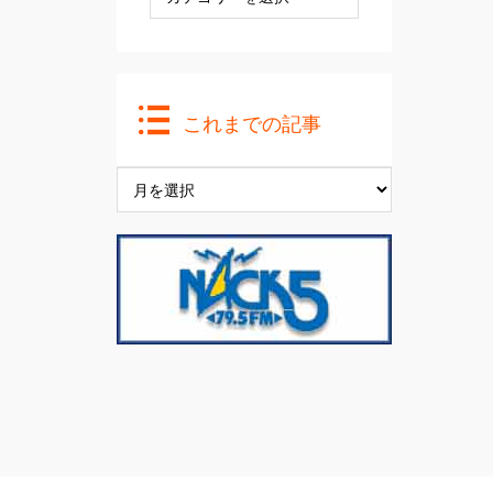
カ
テ
ゴ
リ
ー
これまでの記事
こ
れ
ま
で
の
記
事