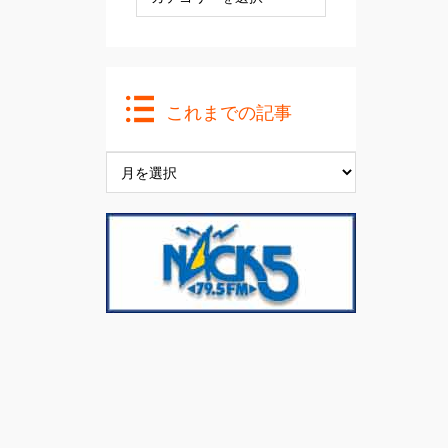
カ
テ
ゴ
リ
ー
これまでの記事
こ
れ
ま
で
の
記
事