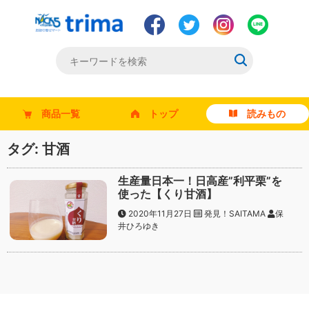
商品一覧
トップ
読みもの
タグ:
甘酒
生産量日本一！日高産”利平栗”を
使った【くり甘酒】
2020年11月27日
発見！SAITAMA
保
井ひろゆき